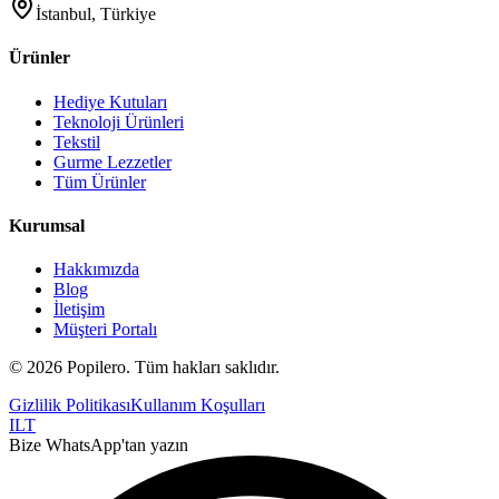
İstanbul, Türkiye
Ürünler
Hediye Kutuları
Teknoloji Ürünleri
Tekstil
Gurme Lezzetler
Tüm Ürünler
Kurumsal
Hakkımızda
Blog
İletişim
Müşteri Portalı
©
2026
Popilero. Tüm hakları saklıdır.
Gizlilik Politikası
Kullanım Koşulları
I
L
T
Bize WhatsApp'tan yazın